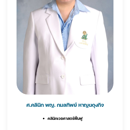
ศ.คลินิก พญ. กมลทิพย์ หาญผดุงกิจ
คลินิกเวชศาสตร์ฟื้นฟู