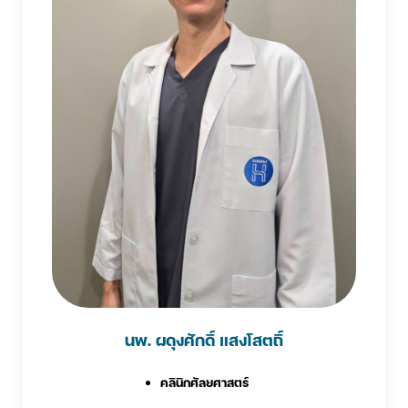
นพ. ผดุงศักดิ์ แสงโสตถิ์
คลินิกศัลยศาสตร์