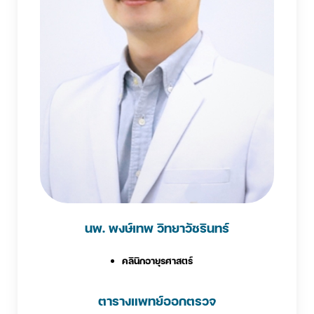
นพ. พงษ์เทพ วิทยาวัชรินทร์
คลินิกอายุรศาสตร์
ตารางแพทย์ออกตรวจ